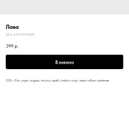
Лава
SKU:
431799141481
399
р.
В корзину
220 г. Рис, нори, огурец, лосось, краб, спайси соус, икра тобико зелёная