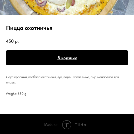
Пицца охотничья
450
р.
В корзину
Соус красный, колбаса охотничья, лук, перец халапенью, сыр моцарелла для
пиццы.
Weight: 650 g
Tilda
Made on